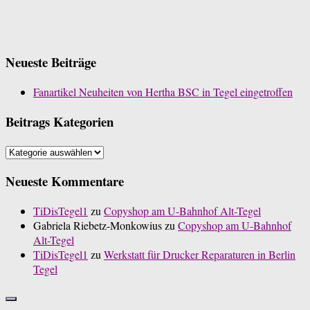
Neueste Beiträge
Fanartikel Neuheiten von Hertha BSC in Tegel eingetroffen
Beitrags Kategorien
Beitrags
Kategorien
Neueste Kommentare
TiDisTegel1
zu
Copyshop am U-Bahnhof Alt-Tegel
Gabriela Riebetz-Monkowius
zu
Copyshop am U-Bahnhof
Alt-Tegel
TiDisTegel1
zu
Werkstatt für Drucker Reparaturen in Berlin
Tegel