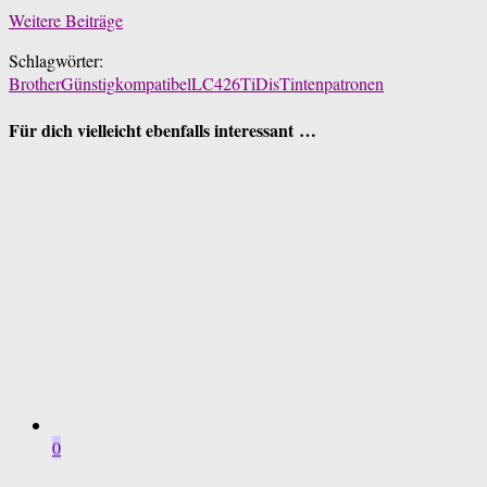
Weitere Beiträge
Schlagwörter:
Brother
Günstig
kompatibel
LC426
TiDis
Tintenpatronen
Für dich vielleicht ebenfalls interessant …
0