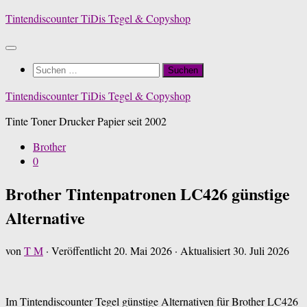
Zum
Tintendiscounter TiDis Tegel & Copyshop
Inhalt
springen
Suchen
nach:
Tintendiscounter TiDis Tegel & Copyshop
Tinte Toner Drucker Papier seit 2002
Brother
0
Brother Tintenpatronen LC426 günstige
Alternative
von
T M
· Veröffentlicht
20. Mai 2026
· Aktualisiert
30. Juli 2026
Im Tintendiscounter Tegel günstige Alternativen für Brother LC426