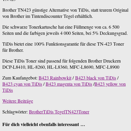
Brother TN423 günstige Alternative von TiDis, statt teurem Original
von Brother im Tintendiscounter Tegel erhältlich.
Die schwarze Tonerkartusche hat eine Füllmenge von ca. 6 500
Seiten und die farbigen jeweils 4 000 Seiten, bei 5% Deckungsgrad.
TiDis bietet eine 100% Funktionsgarantie für diese TN-423 Toner
für Brother.
Diese TiDis Toner sind passend für folgenden Brother Druckern
DCP-L8410, HL-8260, HL-L8360, MFC-L8690, MFC-L8900
Zum Kaufangebot:
B423 Rainbowkit
/
B423 black von TiDis
/
B423 cyan von TiDis
/
B423 magenta von TiDis
/
B423 yellow von
TiDis
Weitere Beiträge
Schlagwörter:
Brother
TiDis Tegel
TN423
Toner
Für dich vielleicht ebenfalls interessant …