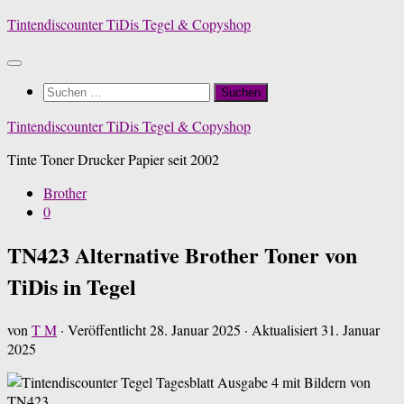
Zum
Tintendiscounter TiDis Tegel & Copyshop
Inhalt
springen
Suchen
nach:
Tintendiscounter TiDis Tegel & Copyshop
Tinte Toner Drucker Papier seit 2002
Brother
0
TN423 Alternative Brother Toner von
TiDis in Tegel
von
T M
· Veröffentlicht
28. Januar 2025
· Aktualisiert
31. Januar
2025