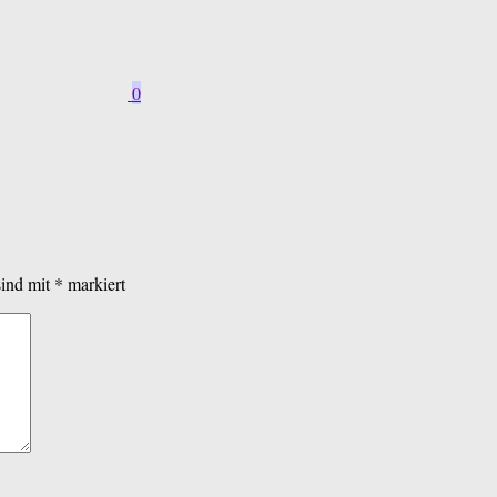
0
sind mit
*
markiert