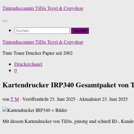
Zum
Tintendiscounter TiDis Tegel & Copyshop
Inhalt
springen
Suchen
nach:
Tintendiscounter TiDis Tegel & Copyshop
Tinte Toner Drucker Papier seit 2002
Druckerchanel
0
Kartendrucker IRP340 Gesamtpaket von T
von
T M
· Veröffentlicht
23. Juni 2025
· Aktualisiert
23. Juni 2025
Mit diesem Kartendrucker von TiDis, günstig und schnell ID-, Kunden