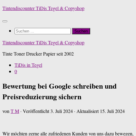
Zum
Tintendiscounter TiDis Tegel & Copyshop
Inhalt
springen
Suchen
nach:
Tintendiscounter TiDis Tegel & Copyshop
Tinte Toner Drucker Papier seit 2002
TiDis in Tegel
0
Bewertung bei Google schreiben und
Preisreduzierung sichern
von
T M
· Veröffentlicht
3. Juli 2024
· Aktualisiert
15. Juli 2024
Wir möchten gerne alle zufriedenen Kunden von uns dazu bewegen,