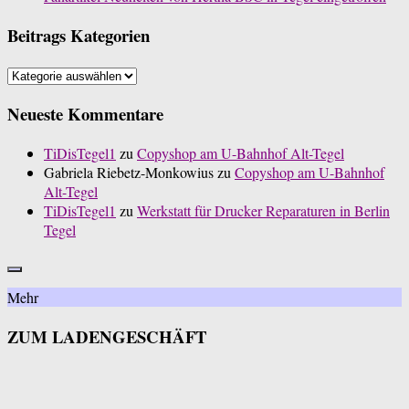
Beitrags Kategorien
Beitrags
Kategorien
Neueste Kommentare
TiDisTegel1
zu
Copyshop am U-Bahnhof Alt-Tegel
Gabriela Riebetz-Monkowius
zu
Copyshop am U-Bahnhof
Alt-Tegel
TiDisTegel1
zu
Werkstatt für Drucker Reparaturen in Berlin
Tegel
Mehr
ZUM LADENGESCHÄFT