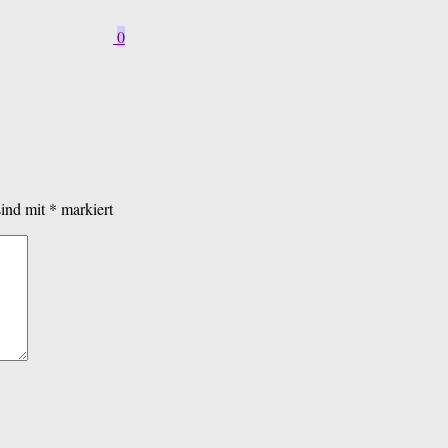
0
sind mit
*
markiert