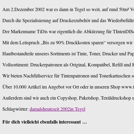
Am 2.Dezember 2002 war es dann in Tegel so weit, auf rund 50m² Verk
Durch die Spezialisierung auf Druckerzubehör und das Wiederbefüllen
Der Markenname TiDis war eigentlich die Abkürzung für TIntenDISc
Mit dem Leitspruch „Bis zu 90% Druckkosten sparen“ versorgen wir u
Hautbestandteile unseres Sortiments ist Tinte, Toner, Drucker und Pap
Vollsortiment: Druckerpatronen als Original, Kompatibel, Refill und
Wir bieten Nachfüllservice für Tintenpatronen und Tonerkartuschen so
Über 10.000 Artikel im Angebot vor Ort oder in unseren Shop www.t
Außerdem sind wir auch ein Copyshop, Paketshop, Textildruckshop
Schlagwörter:
damals
heute
seit 2002in Tegel
Für dich vielleicht ebenfalls interessant …